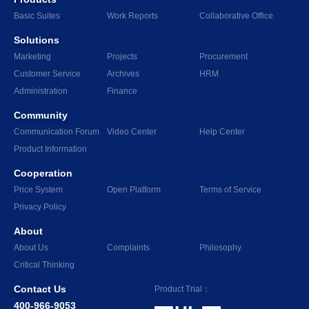
Basic Suites
Work Reports
Collaborative Office
Solutions
Marketing
Projects
Procurement
Customer Service
Archives
HRM
Administration
Finance
Community
Communication Forum
Video Center
Help Center
Product Information
Cooperation
Price System
Open Platform
Terms of Service
Privacy Policy
About
About Us
Complaints
Philosophy
Critical Thinking
Contact Us
Product Trial：
400-966-9053