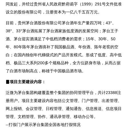
同发起，并经过贵州省人民政府黔府函字（1999）291号文件批准
设立的股份有限公司，注册资本为一亿八千五百万元。
目前，贵州茅台酒股份有限公司茅台酒年生产量四万吨；43°、
38°、33°茅台酒拓展了茅台酒家族低度酒的发展空间；茅台王子
酒、茅台迎宾酒满足了中低档消费者的需求；15年、30年、50
年、80年陈年茅台酒填补了我国极品酒、年份酒、陈年老窖的空
白；在国内独创年代梯级式的产品开发模式。形成了低度、高中低
档、极品三大系列200多个规格品种，全方位跻身市场，从而占据
了白酒市场制高点，称雄于中国极品酒市场。
▊项目主要建设内容：
泛微为茅台集团构建覆盖整个集团的协同管理平台，共计23388注
册用户。项目主要建设内容包括公文管理、门户管理、出差管理、
网上报销、会议管理、日程管理、通知通告、信息推送、信息项目
管理、文档管理、协作、通讯录管理、移动办公等。
--
打假门户展示茅台集团全国各地打假情况