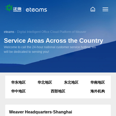
eteams ·
Digital Intelligent Office Cloud Platform of Weaver
Service Areas Across the Country
Welcome to call the 24-hour national customer service hotline, we
will be dedicated to serving you!
华东地区
华北地区
东北地区
华南地区
华中地区
西部地区
海外机构
Weaver Headquarters
·Shanghai