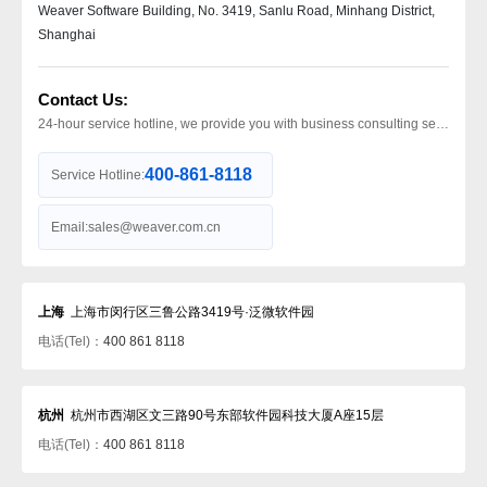
Weaver Software Building, No. 3419, Sanlu Road, Minhang District,
Shanghai
Contact Us:
24-hour service hotline,
we provide you with business consulting services around the clock.
400-861-8118
Service Hotline:
Email:
sales@weaver.com.cn
上海
上海市闵行区三鲁公路3419号·泛微软件园
电话(Tel)：
400 861 8118
杭州
杭州市西湖区文三路90号东部软件园科技大厦A座15层
电话(Tel)：
400 861 8118