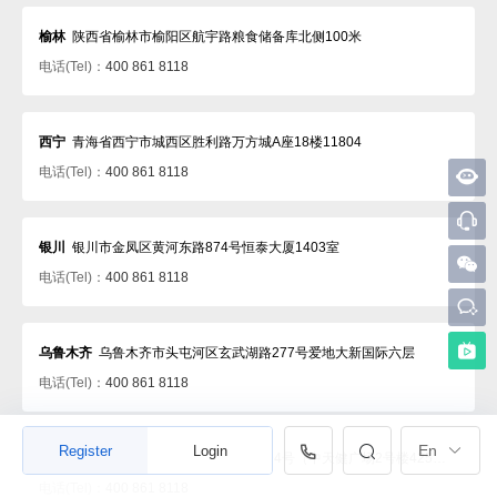
榆林
陕西省榆林市榆阳区航宇路粮食储备库北侧100米
电话(Tel)：
400 861 8118
西宁
青海省西宁市城西区胜利路万方城A座18楼11804
电话(Tel)：
400 861 8118
银川
银川市金凤区黄河东路874号恒泰大厦1403室
电话(Tel)：
400 861 8118
乌鲁木齐
乌鲁木齐市头屯河区玄武湖路277号爱地大新国际六层
电话(Tel)：
400 861 8118
En
Register
Login
兰州
甘肃省兰州市七里河区西津西路194号（中天健广场2号楼425室）
电话(Tel)：
400 861 8118