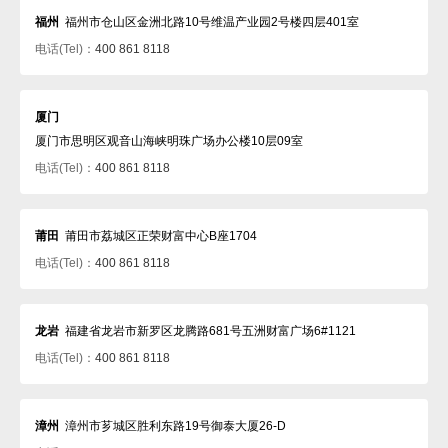
福州
福州市仓山区金洲北路10号维温产业园2号楼四层401室
电话(Tel)：
400 861 8118
厦门
厦门市思明区观音山海峡明珠广场办公楼10层09室
电话(Tel)：
400 861 8118
莆田
莆田市荔城区正荣财富中心B座1704
电话(Tel)：
400 861 8118
龙岩
福建省龙岩市新罗区龙腾路681号五洲财富广场6#1121
电话(Tel)：
400 861 8118
漳州
漳州市芗城区胜利东路19号御泰大厦26-D